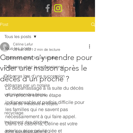
Post
Tous les posts
Céline Lefur
Tous les posts
20 oct. 2021
2 min de lecture
Comment s'y prendre pour
Débarras chez le particulier
vider une maison après le
Débarras chez le professionnel
Débarras lors d'une succession
décès d'un proche ?
débarras par un notaire
Le débarrassage à la suite du décès 
valorisation des biens
d'un proche est une étape 
indispensable et parfois difficile pour 
rachat de meubles et objets
les familles qui ne savent pas 
recyclage
nécessairement à qui faire appel.
traitement des déchets
Dans ce cadre-là, Céline est votre 
interlocutrice privilégiée et 
dons aux associations