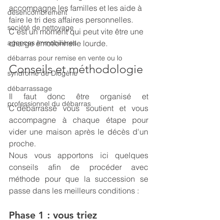
accompagne les familles et les aide à 
désencombrement
faire le tri des affaires personnelles. 
société de nettoyage
C’est un moment qui peut vite être une 
agences immobilières
charge émotionnelle lourde. 
débarras pour remise en vente ou lo
Conseils et méthodologie 
syndrome de Diogène
débarrassage
Il faut donc être organisé et 
professionnel du débarras
C'débarrassé vous soutient et vous 
accompagne à chaque étape pour 
vider une maison après le décès d'un 
proche.
Nous vous apportons ici quelques 
conseils afin de procéder avec 
méthode pour que la succession se 
passe dans les meilleurs conditions :
Phase 1 : vous triez 