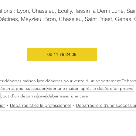
tions : Lyon, Chassieu, Ecully, Tassin la Demi Lune, Sain
Décines, Meyzieu, Bron, Chassieu, Saint Priest, Genas, C
06 11 79 24 09
er
débarras maison lyon
débarras pour vente d'un appartement
Debarr
ébarras pour succession
vider une maison après le décès d'un proche
coût d'un débarras
cave
debarrasser une cave
ier
Débarras chez le professionnel
Débarras lors d'une successio