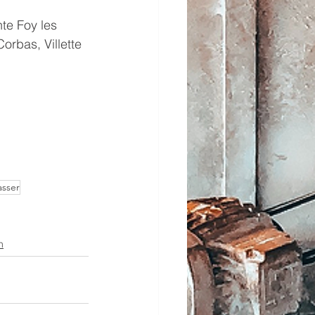
te Foy les 
orbas, Villette 
asser
n