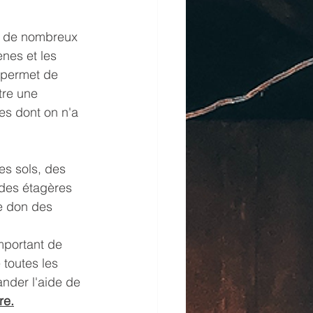
e de nombreux 
nes et les 
 permet de 
tre une 
es dont on n'a 
s sols, des 
 des étagères 
le don des 
mportant de 
 toutes les 
ander l'aide de 
re.