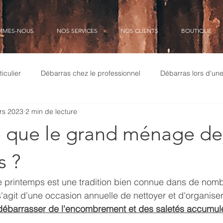
MMES-NOUS
NOS SERVICES
NOS CLIENTS
BOUTIQUE
iculier
Débarras chez le professionnel
Débarras lors d'un
rs 2023
2 min de lecture
isation des biens
rachat de meubles et objets
recyclage
e que le grand ménage de
combrement
société de nettoyage
agences immobilières
s ?
printemps est une tradition bien connue dans de nomb
lo
syndrome de Diogène
débarrassage
professionne
 s'agit d'une occasion annuelle de nettoyer et d'organise
débarrasser de l'encombrement et des saletés accumul