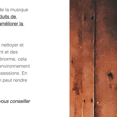
de la musique 
duits de 
méliorer la 
nettoyer et 
t et des 
énorme, cela 
 environnement 
ossessions. En 
n peut rendre 
ous conseiller 