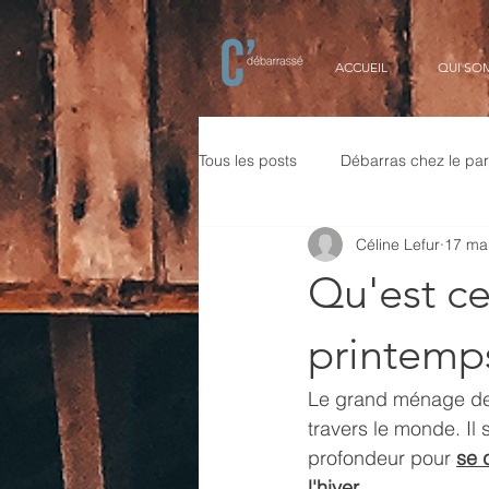
ACCUEIL
QUI SO
Tous les posts
Débarras chez le part
Céline Lefur
17 ma
débarras par un notaire
valor
Qu'est c
dons aux associations
désen
printemp
Le grand ménage de 
débarras pour remise en vente ou 
travers le monde. Il
profondeur pour 
se 
l'hiver.