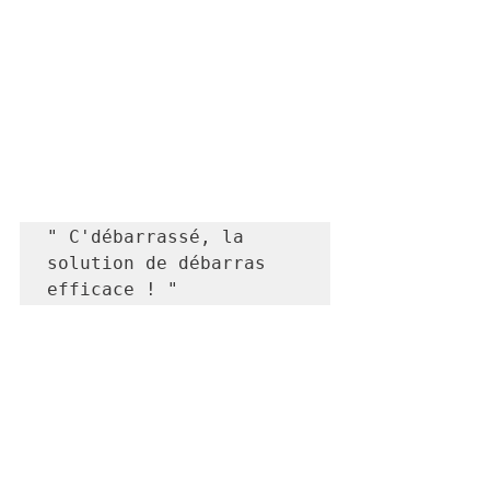
" C'débarrassé, la 
solution de débarras 
efficace ! "
06 11 79 24 09
débarras pour un particulier
Debarrasser
débarrassage