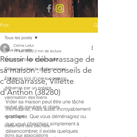
Post
Tous les posts
Céline Lefur
Tous les posts
17 avr. 2023
2 min de lecture
Réussir le débarrassage de
Débarras chez le particulier
sa maison : les conseils de
Débarras chez le professionnel
Débarras lors d'une succession
c’débarrassé, Villette
débarras par un notaire
d'Anthon (38280)
valorisation des biens
Vider sa maison peut être une tâche 
rachat de meubles et objets
intimidante, mais aussi incroyablement 
gratifiante. Que vous déménagiez ou 
recyclage
que vous cherchiez simplement à 
traitement des déchets
désencombrer, il existe quelques 
dons aux associations