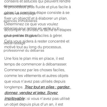
conseils et astuces qui peuvent rendre 
désencombrement
le processus plus fluide et plus facile à 
gérer. La première étape consiste à se 
société de nettoyage
fixer un objectif et à élaborer un plan. 
agences immobilières
Déterminez ce que vous voulez 
débarras pour remise en vente ou lo
accomplir et divisez la tâche en étapes 
plus petites et plus faciles à gérer. 
syndrome de Diogène
Cela vous aidera à rester concentré et 
débarrassage
motivé tout au long du processus.
professionnel du débarras
Une fois le plan mis en place, il est 
temps de commencer à débarrasser. 
Commencez par les choses faciles, 
comme les vêtements et autres objets 
que vous n'avez pas utilisés depuis 
longtemps. 
Triez tout en piles : gardez, 
donnez, vendez et jetez. Soyez 
impitoyable
 :
 si vous n'avez pas utilisé 
un objet depuis plus d'un an, il est 