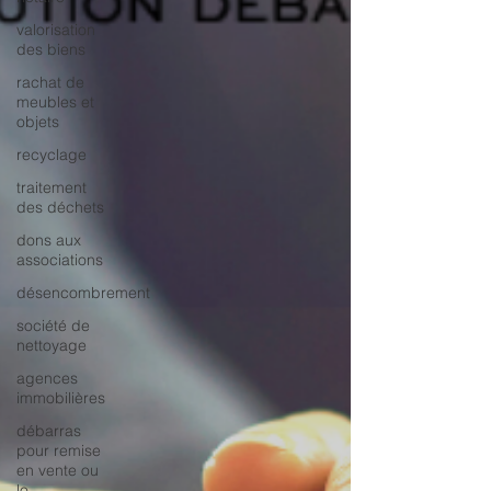
valorisation
des biens
rachat de
meubles et
objets
recyclage
traitement
des déchets
dons aux
associations
désencombrement
société de
nettoyage
agences
immobilières
débarras
pour remise
en vente ou
lo