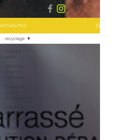
ACTUALITES
recyclage
Tous les
posts
Débarras
chez le
particulier
Débarras
chez le
professionnel
Débarras
lors d'une
succession
débarras
par un
notaire